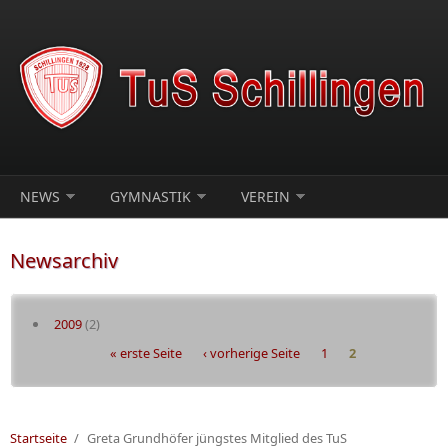
Direkt zum Inhalt
NEWS
GYMNASTIK
VEREIN
Newsarchiv
2009
(2)
Seiten
« erste Seite
‹ vorherige Seite
1
2
Startseite
/
Greta Grundhöfer jüngstes Mitglied des TuS