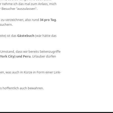
er nehme ich das mal zum Anlass, mich
r Besucher "auszulassen".
 zu verzeichnen, also rund
34 pro Tag
.
esuchern.
ite) ist das
Gästebuch
(wär hätte das
Umstand, dass wir bereits Seitenzugriffe
York City) und Peru
. Urlauber dürfen
en, was auch in Kürze in Form einer Link-
ses hoffentlich auch bewahren.