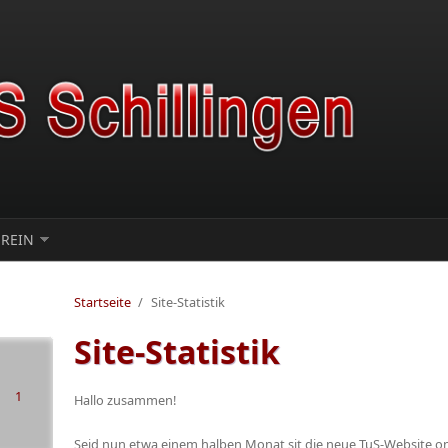
EREIN
Startseite
/
Site-Statistik
Site-Statistik
1
Hallo zusammen!
Seid nun etwa einem halben Monat sit die neue TuS-Website on