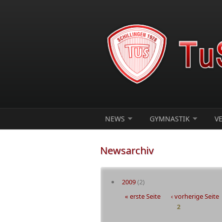
Direkt zum Inhalt
NEWS
GYMNASTIK
V
Newsarchiv
2009
(2)
Seiten
« erste Seite
‹ vorherige Seite
2