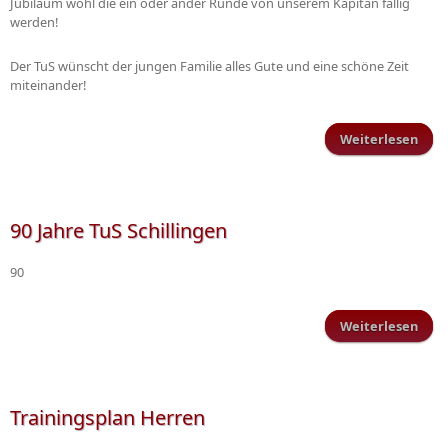
Jubiläum wohl die ein oder ander Runde von unserem Kapitän fällig
werden!
Der TuS wünscht der jungen Familie alles Gute und eine schöne Zeit
miteinander!
Weiterlesen
Neu
jüng
Mitg
90 Jahre TuS Schillingen
90
Weiterlesen
ü
Ja
Schi
Trainingsplan Herren