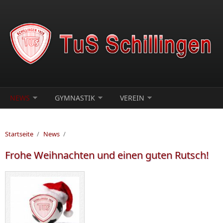
Direkt zum Inhalt
NEWS
GYMNASTIK
VEREIN
Startseite
/
News
/
Frohe Weihnachten und einen guten Rutsch!