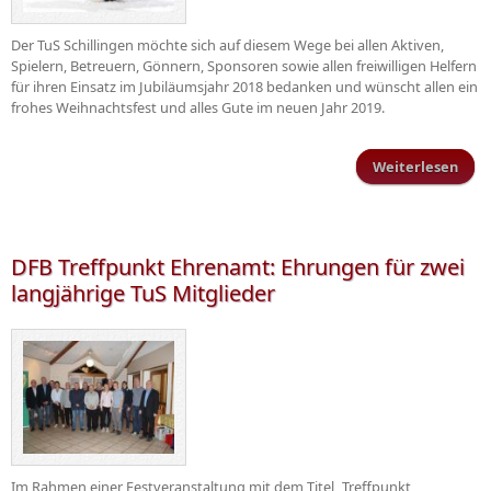
Der TuS Schillingen möchte sich auf diesem Wege bei allen Aktiven,
Spielern, Betreuern, Gönnern, Sponsoren sowie allen freiwilligen Helfern
für ihren Einsatz im Jubiläumsjahr 2018 bedanken und wünscht allen ein
frohes Weihnachtsfest und alles Gute im neuen Jahr 2019.
Weiterlesen
üb
Wei
u
DFB Treffpunkt Ehrenamt: Ehrungen für zwei
langjährige TuS Mitglieder
Im Rahmen einer Festveranstaltung mit dem Titel „Treffpunkt