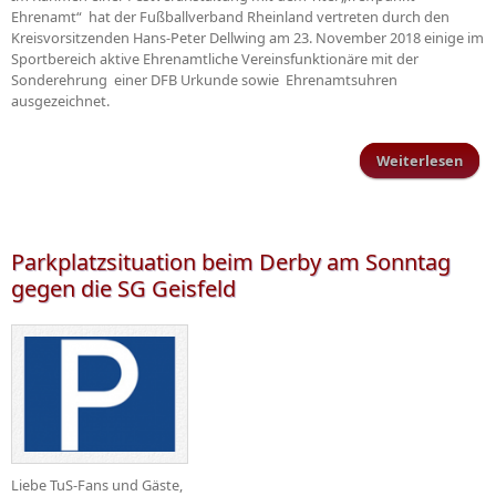
Ehrenamt“ hat der Fußballverband Rheinland vertreten durch den
Kreisvorsitzenden Hans-Peter Dellwing am 23. November 2018 einige im
Sportbereich aktive Ehrenamtliche Vereinsfunktionäre mit der
Sonderehrung einer DFB Urkunde sowie Ehrenamtsuhren
ausgezeichnet.
Weiterlesen
ü
Tre
Ehr
Eh
f
Parkplatzsituation beim Derby am Sonntag
lang
gegen die SG Geisfeld
Mit
Liebe TuS-Fans und Gäste,