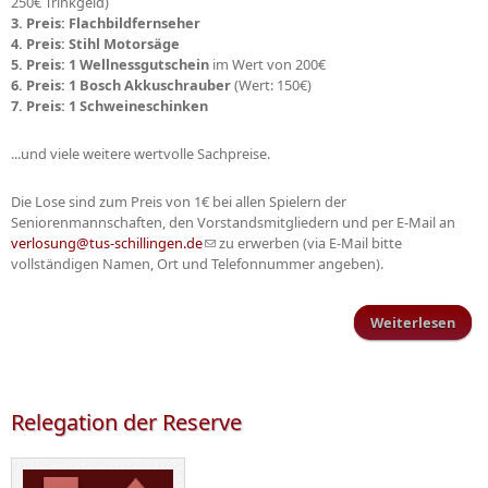
250€ Trinkgeld)
3. Preis: Flachbildfernseher
4. Preis: Stihl Motorsäge
5. Preis: 1 Wellnessgutschein
im Wert von 200€
6. Preis: 1 Bosch Akkuschrauber
(Wert: 150€)
7. Preis: 1 Schweineschinken
...und viele weitere wertvolle Sachpreise.
Die Lose sind zum Preis von 1€ bei allen Spielern der
Seniorenmannschaften, den Vorstandsmitgliedern und per E-Mail an
verlosung@tus-schillingen.de
(Link sendet E-Mail)
zu erwerben (via E-Mail bitte
vollständigen Namen, Ort und Telefonnummer angeben).
Weiterlesen
Jubi
To
z
jä
Relegation der Reserve
Ju