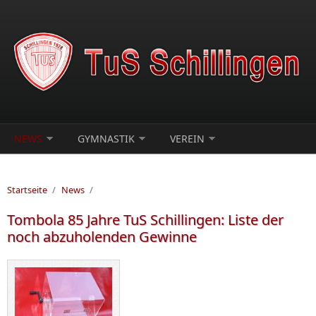
Direkt zum Inhalt
NEWS
GYMNASTIK
VEREIN
Startseite
/
News
/
Tombola 85 Jahre TuS Schillingen: Liste der
noch abzuholenden Gewinne