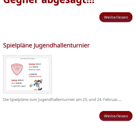
Weiterlesen
üb
Spi
geg
Irs
Spielpläne Jugendhallenturnier
Die Spielpläne zum Jugendhallenturnier am 23. und 24. Februar.....
Weiterlesen
Juge