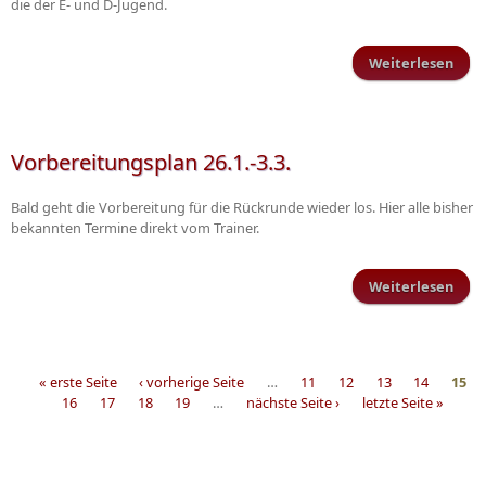
die der E- und D-Jugend.
Weiterlesen
Juge
Vorbereitungsplan 26.1.-3.3.
Bald geht die Vorbereitung für die Rückrunde wieder los. Hier alle bisher
bekannten Termine direkt vom Trainer.
Weiterlesen
Vorb
« erste Seite
‹ vorherige Seite
…
11
12
13
14
15
16
17
18
19
…
nächste Seite ›
letzte Seite »
Seiten