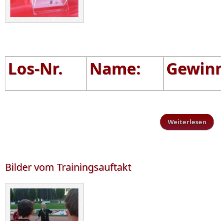
Los-Nr.
Name:
Gewin
Weiterlesen
übe
85
Sc
List
abzu
Bilder vom Trainingsauftakt