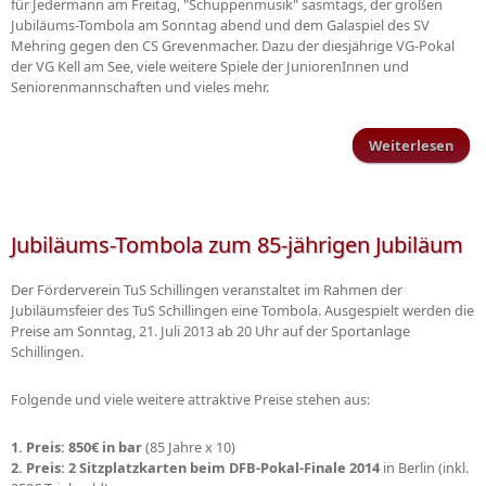
für Jedermann am Freitag, "Schuppenmusik" sasmtags, der großen
Jubiläums-Tombola am Sonntag abend und dem Galaspiel des SV
Mehring gegen den CS Grevenmacher. Dazu der diesjährige VG-Pokal
der VG Kell am See, viele weitere Spiele der JuniorenInnen und
Seniorenmannschaften und vieles mehr.
Weiterlesen
Pro
z
jä
Ju
Jubiläums-Tombola zum 85-jährigen Jubiläum
vom
bis 
Der Förderverein TuS Schillingen veranstaltet im Rahmen der
Jubiläumsfeier des TuS Schillingen eine Tombola. Ausgespielt werden die
Preise am Sonntag, 21. Juli 2013 ab 20 Uhr auf der Sportanlage
Schillingen.
Folgende und viele weitere attraktive Preise stehen aus:
1. Preis: 850€ in bar
(85 Jahre x 10)
2. Preis: 2 Sitzplatzkarten beim DFB-Pokal-Finale 2014
in Berlin (inkl.