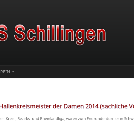
EREIN
 Hallenkreismeister der Damen 2014 (sachliche V
r Kreis-, Bezirks- und Rheinlandliga, waren zum Endrundenturnier in Schw