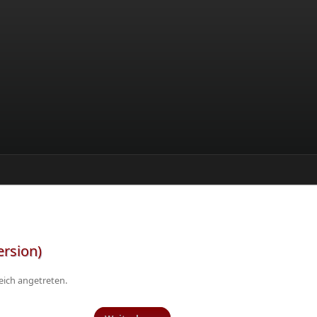
ersion)
eich angetreten.