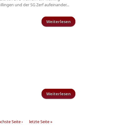
ingen und der SG Zerf aufeinander...
Weiterlesen
über Sonne - Sport - Unterhaltung
Weiterlesen
über Trainingsplan Vorbereitung
[Update]
chste Seite ›
letzte Seite »