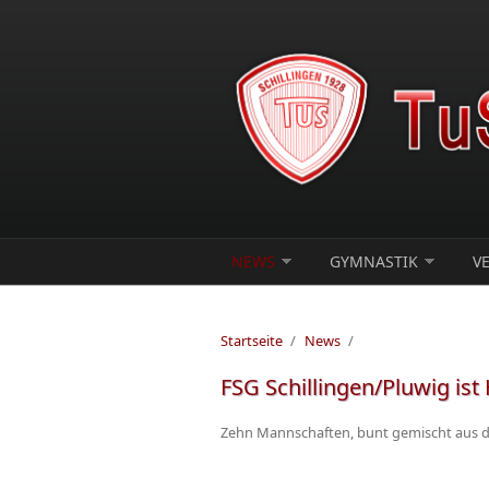
Direkt zum Inhalt
NEWS
GYMNASTIK
V
Startseite
/
News
/
FSG Schillingen/Pluwig ist
Zehn Mannschaften, bunt gemischt aus de