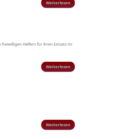
Weiterlesen
über Vorbereitungsplan Damen
reiwilligen Helfern für ihren Einsatz im
Weiterlesen
über Frohe Weihnachten und
einen guten Rutsch ins neue Jahr
Weiterlesen
über Vorbereitungsplan Senioren