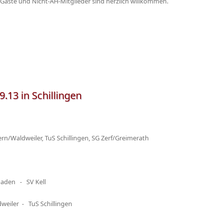
Gäste und Nicht-AH-Mitglieder sind herzlich willkommen.
.13 in Schillingen
n/Waldweiler, TuS Schillingen, SG Zerf/Greimerath
aden - SV Kell
eiler - TuS Schillingen