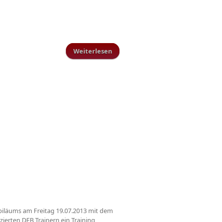
Weiterlesen
über VG-Turnier der AH am
14.09.13 in Schillingen
ubiläums am Freitag 19.07.2013 mit dem
ierten DFB Trainern ein Training