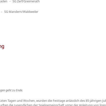
paden - SG Zerf/Greimerath
 SG Mandern/Waldweiler
ng
ngen geht zu Ende.
 letzten Tagen und Wochen, wurden die Festtage anlässlich des 85-jährigen J
rften die Jugendlichen der Spielgemeinschaft unter der Anleitung von lizenz