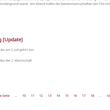
m Vordergrund stand. Am Abend trafen die Damenmannschaften der FSG Schill
g [Update]
a. am 2. Juli geht's los.
elen der 2. Mannschaft
e Seite
…
10
11
12
13
14
15
16
17
18
…
nä