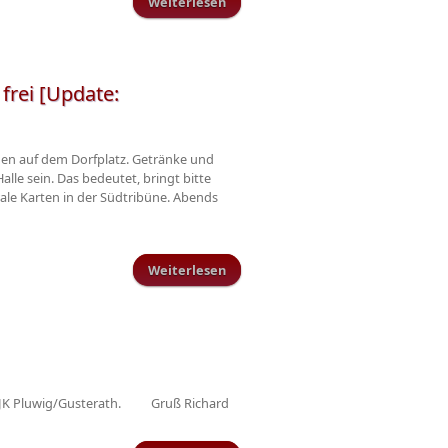
Weiterlesen
über FSG Schillingen/Pluwig ist
Hallenkreismeister der Damen
2014 (sachliche Version)
frei [Update:
ngen auf dem Dorfplatz. Getränke und
lle sein. Das bedeutet, bringt bitte
rale Karten in der Südtribüne. Abends
Weiterlesen
über TuS-Fahrt nach Lautern - Es
sind ca. 50 Plätze zu vergeben und
noch welche frei [Update:
Teilnehmerliste]
r DJK Pluwig/Gusterath. Gruß Richard