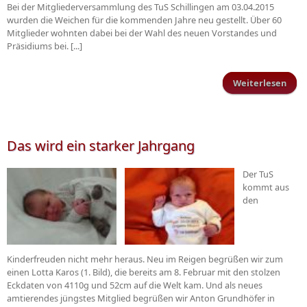
Bei der Mitgliederversammlung des TuS Schillingen am 03.04.2015
wurden die Weichen für die kommenden Jahre neu gestellt. Über 60
Mitglieder wohnten dabei bei der Wahl des neuen Vorstandes und
Präsidiums bei. [...]
Weiterlesen
Führ
an d
Tu
Das wird ein starker Jahrgang
Der TuS
kommt aus
den
Kinderfreuden nicht mehr heraus. Neu im Reigen begrüßen wir zum
einen Lotta Karos (1. Bild), die bereits am 8. Februar mit den stolzen
Eckdaten von 4110g und 52cm auf die Welt kam. Und als neues
amtierendes jüngstes Mitglied begrüßen wir Anton Grundhöfer in