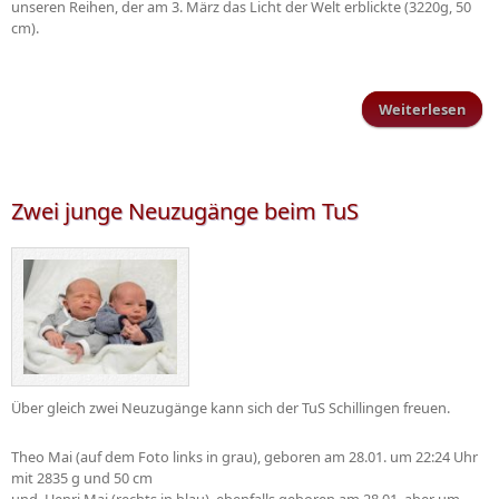
unseren Reihen, der am 3. März das Licht der Welt erblickte (3220g, 50
cm).
Weiterlesen
über
wir
st
Jahr
Zwei junge Neuzugänge beim TuS
Über gleich zwei Neuzugänge kann sich der TuS Schillingen freuen.
Theo Mai (auf dem Foto links in grau), geboren am 28.01. um 22:24 Uhr
mit 2835 g und 50 cm