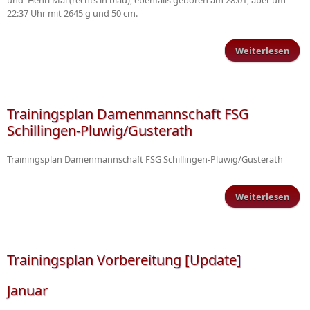
und Henri Mai (rechts in blau), ebenfalls geboren am 28.01, aber um
22:37 Uhr mit 2645 g und 50 cm.
Weiterlesen
ü
Neu
Trainingsplan Damenmannschaft FSG
Schillingen-Pluwig/Gusterath
Trainingsplan Damenmannschaft FSG Schillingen-Pluwig/Gusterath
Weiterlesen
übe
Dam
F
Pl
Trainingsplan Vorbereitung [Update]
Januar