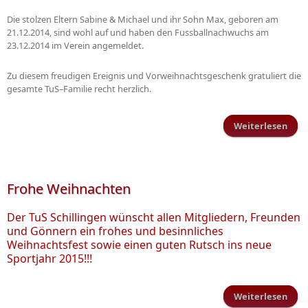
Die stolzen Eltern Sabine & Michael und ihr Sohn Max, geboren am
21.12.2014, sind wohl auf und haben den Fussballnachwuchs am
23.12.2014 im Verein angemeldet.
Zu diesem freudigen Ereignis und Vorweihnachtsgeschenk gratuliert die
gesamte TuS–Familie recht herzlich.
Weiterlesen
Ne
jüng
Mitg
b
Frohe Weihnachten
Der TuS Schillingen wünscht allen Mitgliedern, Freunden
und Gönnern ein frohes und besinnliches
Weihnachtsfest sowie einen guten Rutsch ins neue
Sportjahr 2015!!!
Weiterlesen
üb