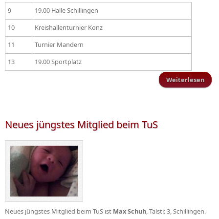
9
19.00 Halle Schillingen
10
Kreishallenturnier Konz
11
Turnier Mandern
13
19.00 Sportplatz
Weiterlesen
Trai
Vorb
Neues jüngstes Mitglied beim TuS
Neues jüngstes Mitglied beim TuS ist
Max Schuh
, Talstr. 3, Schillingen.