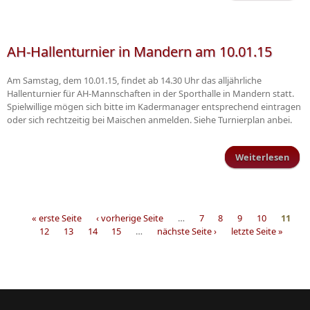
Wei
AH-Hallenturnier in Mandern am 10.01.15
Am Samstag, dem 10.01.15, findet ab 14.30 Uhr das alljährliche
Hallenturnier für AH-Mannschaften in der Sporthalle in Mandern statt.
Spielwillige mögen sich bitte im Kadermanager entsprechend eintragen
oder sich rechtzeitig bei Maischen anmelden. Siehe Turnierplan anbei.
Weiterlesen
Hall
in
am
« erste Seite
‹ vorherige Seite
…
7
8
9
10
11
12
13
14
15
…
nächste Seite ›
letzte Seite »
Seiten