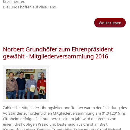
Kreismeister.
Die Jungs hoffen auf viele Fans.
Weiterlesen
Ents
d
Krei
Norbert Grundhöfer zum Ehrenpräsident
gewählt - Mitgliederversammlung 2016
Zahlreiche Mitglieder, Übungsleiter und Trainer waren der Einladung des
Vorstandes zur ordentlichen Mitgliederversammlung am 01.04.2016 ins
Clubheim gefolgt. Seit nun bereits einem Jahr wird der Verein von
einem dreiköpfigen Präsidium, bestehend aus Christian Breit
(Sportlicher Leiter), Thomas Grundhöfer (Schatzmeister) und Richard