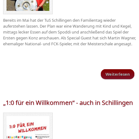
Bereits im Mai hat der TuS Schillingen den Familientag wieder
auferstehen lassen. Der Plan war eine Wanderung mit Kind und Kegel,
mittags lecker Essen auf dem Spoddi und anschließend das Spiel der
Ersten gegen Konz anschauen. Als Special Guest hat sich Martin Wagner,
ehemaliger National- und FCK-Spieler, mit der Meisterschale angesagt.
Weiterlesen
über
Fami
„1:0 für ein Willkommen“ - auch in Schillingen
Sch