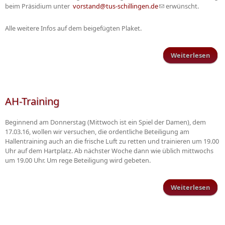
beim Präsidium unter
vorstand@tus-schillingen.de
(Link sendet E-Mail)
erwünscht.
Alle weitere Infos auf dem beigefügten Plaket.
Weiterlesen
Fami
Sch
AH-Training
Beginnend am Donnerstag (Mittwoch ist ein Spiel der Damen), dem
17.03.16, wollen wir versuchen, die ordentliche Beteiligung am
Hallentraining auch an die frische Luft zu retten und trainieren um 19.00
Uhr auf dem Hartplatz. Ab nächster Woche dann wie üblich mittwochs
um 19.00 Uhr. Um rege Beteiligung wird gebeten.
Weiterlesen
ü
Trai