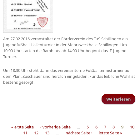
Am 27.02.2016 veranstaltet der Förderverein des TuS Schillingen ein
Jugendfußball-Hallenturnier in der Mehrzweckhalle Schillingen. Um
10:00 Uhr starten die Bambinis, ab 14:00 Uhr beginnt das F-Jugend-
Turnier.
Um 18:30 Uhr steht dann das vereinsinterne Fußballtennisturnier auf
dem Plan. Zuschauer sind herzlich eingeladen. Für das leibliche Wohl ist
bestens gesorgt.
Weiterlesen
Juge
« erste Seite
‹ vorherige Seite
…
5
6
7
8
9
10
11
12
13
…
nächste Seite ›
letzte Seite »
Seiten