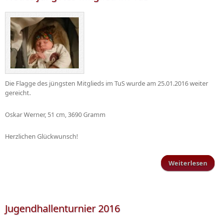
Die Flagge des jüngsten Mitglieds im TuS wurde am 25.01.2016 weiter
gereicht.
Oskar Werner, 51 cm, 3690 Gramm
Herzlichen Glückwunsch!
Weiterlesen
Ne
jüng
Mitg
im
Jugendhallenturnier 2016