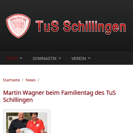
Direkt zum Inhalt
NEWS
GYMNASTIK
VEREIN
Startseite
/
News
/
Martin Wagner beim Familientag des TuS
Schillingen