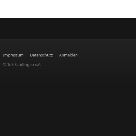
Impressum
Datenschutz
Anmelden
© TuS Schillingen e.V.