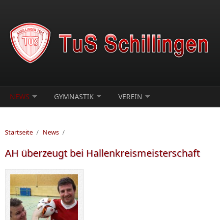
Direkt zum Inhalt
NEWS
GYMNASTIK
VEREIN
Startseite
/
News
/
AH überzeugt bei Hallenkreismeisterschaft