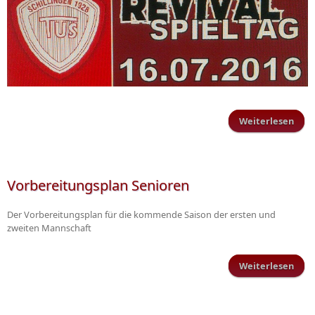
Weiterlesen
Revi
am
Vorbereitungsplan Senioren
Der Vorbereitungsplan für die kommende Saison der ersten und
zweiten Mannschaft
Weiterlesen
Vorb