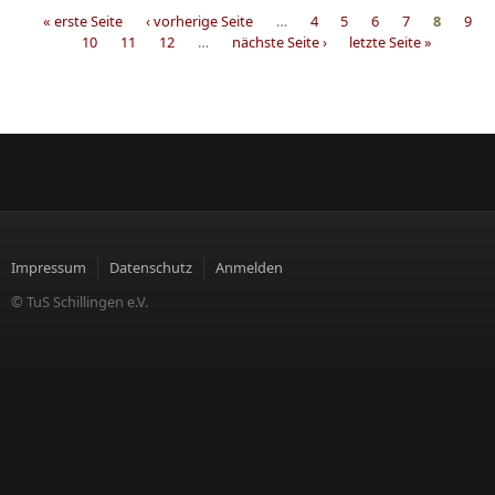
« erste Seite
‹ vorherige Seite
…
4
5
6
7
8
9
10
11
12
…
nächste Seite ›
letzte Seite »
Seiten
Impressum
Datenschutz
Anmelden
© TuS Schillingen e.V.