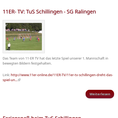
Fra
11ER- TV: TuS Schillingen - SG Ralingen
Das Team von 11-ER TV hat das letzte Spiel unserer 1. Mannschaft in
bewegten Bildern festgehalten.
Link:
http://www.11er-online.de/11ER-TV/11er-tv-schillingen-dreht-das-
spiel-un...
(Link ist extern)
Weiterlesen
übe
Schi
Ra