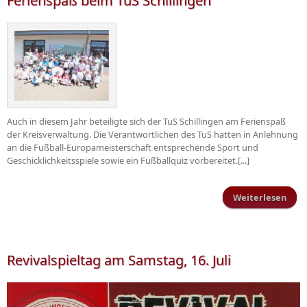
Ferienspaß beim TuS Schillingen
Auch in diesem Jahr beteiligte sich der TuS Schillingen am Ferienspaß
der Kreisverwaltung. Die Verantwortlichen des TuS hatten in Anlehnung
an die Fußball-Europameisterschaft entsprechende Sport und
Geschicklichkeitsspiele sowie ein Fußballquiz vorbereitet.[...]
Weiterlesen
Feri
be
Schi
Revivalspieltag am Samstag, 16. Juli