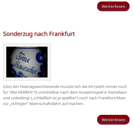
Weiterlesen
üb
Phys
K
Sonderzug nach Frankfurt
(cbo) Am Feiertagswochenende musste sich die AH (steht immer noch
für "Alte HERREN"!!) unmittelbar nach dem Auswärtsspiel in Kastellaun
und unbedingt („schließlich ist ja spielfrei“) noch nach Frankfurt/Main
zur „richtigen“ Mannschaftsfahrt auf machen.
Weiterlesen
Sond